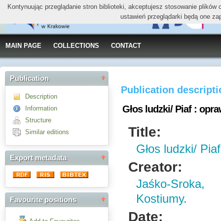
Kontynuując przeglądanie stron biblioteki, akceptujesz stosowanie plików
ustawień przeglądarki będą one za
MAIN PAGE
COLLECTIONS
CONTACT
Publication
Publication descript
Description
Głos ludzki/ Piaf : opr
Information
Structure
Title:
Similar editions
Głos ludzki/ Pia
Export metadata
Creator:
Jaśko-Sroka,
Kostiumy.
Favourite positions
Date: