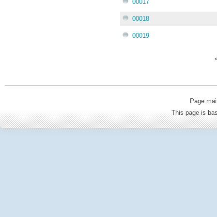
00017
00018
00019
Page mai
This page is b