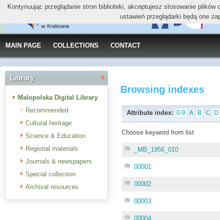
Kontynuując przeglądanie stron biblioteki, akceptujesz stosowanie plików
ustawień przeglądarki będą one za
MAIN PAGE
COLLECTIONS
CONTACT
Library
Browsing indexes
Malopolska Digital Library
Recommended
Attribute index:
0-9
A
B
C
D
Cultural heritage
Choose keyword from list
Science & Education
Regional materials
_MB_1956_010
Journals & newspapers
00001
Special collection
00002
Archival resources
00003
00004