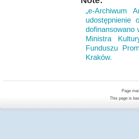
Note:
„e-Archiwum Ar
udostępnienie o
dofinansowano 
Ministra Kult
Funduszu Promo
Kraków.
Page mai
This page is b