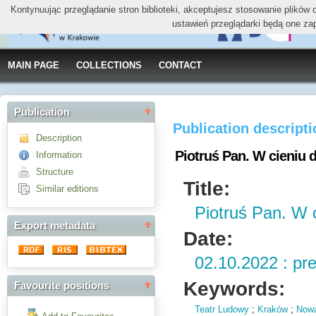
Kontynuując przeglądanie stron biblioteki, akceptujesz stosowanie plików
ustawień przeglądarki będą one za
MAIN PAGE
COLLECTIONS
CONTACT
Publication
Publication descript
Description
Piotruś Pan. W cieniu 
Information
Structure
Title:
Similar editions
Piotruś Pan. W c
Export metadata
Date:
02.10.2022 : pr
Keywords:
Favourite positions
Teatr Ludowy
;
Kraków
;
Now