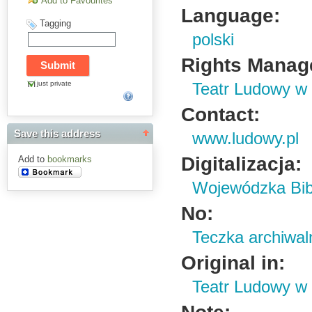
Add to Favourites
Language:
Tagging
polski
Rights Manag
just private
Teatr Ludowy w
Contact:
Save this address
www.ludowy.pl
Digitalizacja:
Add to
bookmarks
Wojewódzka Bibl
No:
Teczka archiwal
Original in:
Teatr Ludowy w