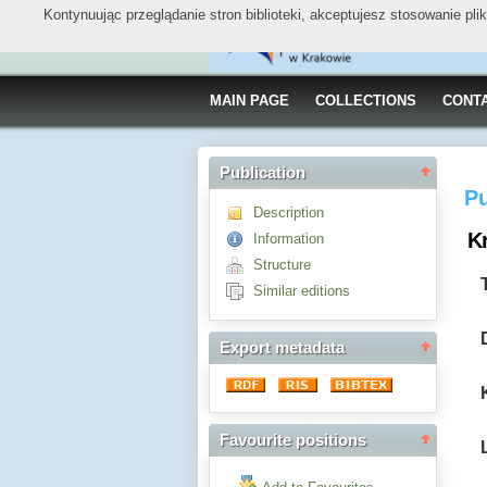
Kontynuując przeglądanie stron biblioteki, akceptujesz stosowanie pl
MAIN PAGE
COLLECTIONS
CONT
Publication
Pu
Description
K
Information
Structure
Similar editions
Export metadata
Favourite positions