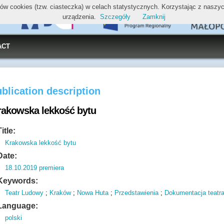
ików cookies (tzw. ciasteczka) w celach statystycznych. Korzystając z nasz
urządzenia.
Szczegóły
Zamknij
ACT
blication description
rakowska lekkość bytu
Title:
Krakowska lekkość bytu
Date:
18.10.2019 premiera
Keywords:
Teatr Ludowy
;
Kraków
;
Nowa Huta
;
Przedstawienia
;
Dokumentacja teatra
Language:
polski