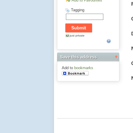
Add to Favourites
Tagging
just private
Save this address
Add to
bookmarks