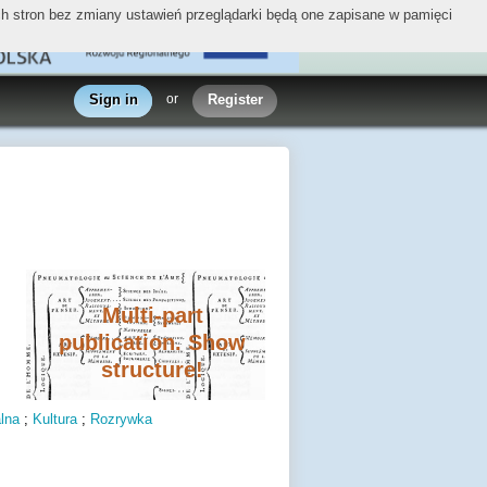
ych stron bez zmiany ustawień przeglądarki będą one zapisane w pamięci
Sign in
or
Register
Multi-part
publication. Show
structure!
lna
;
Kultura
;
Rozrywka