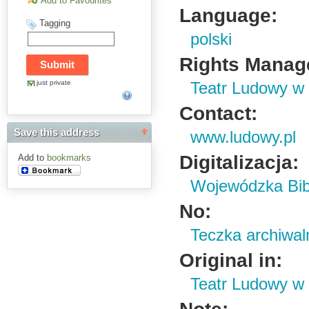
Add to Favourites
Language:
Tagging
polski
Rights Manag
just private
Teatr Ludowy w
Contact:
Save this address
www.ludowy.pl
Digitalizacja:
Add to
bookmarks
Wojewódzka Bibl
No:
Teczka archiwaln
Original in:
Teatr Ludowy w