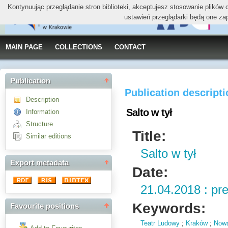
Kontynuując przeglądanie stron biblioteki, akceptujesz stosowanie plików
ustawień przeglądarki będą one za
MAIN PAGE
COLLECTIONS
CONTACT
Publication
Publication descript
Description
Salto w tył
Information
Structure
Title:
Similar editions
Salto w tył
Export metadata
Date:
21.04.2018 : pr
Keywords:
Favourite positions
Teatr Ludowy
;
Kraków
;
Now