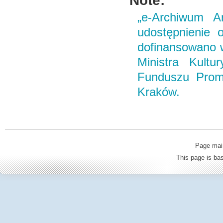
Note:
„e-Archiwum Ar
udostępnienie o
dofinansowano 
Ministra Kult
Funduszu Promo
Kraków.
Page mai
This page is b