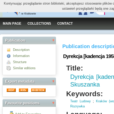
Kontynuując przeglądanie stron biblioteki, akceptujesz stosowanie plików
ustawień przeglądarki będą one za
MAIN PAGE
COLLECTIONS
CONTACT
Publication
Publication descript
Description
Dyrekcja [kadencja 195
Information
Structure
Title:
Similar editions
Dyrekcja [kaden
Export metadata
Skuszanka
Keywords:
Teatr Ludowy
;
Kraków (woj
Favourite positions
Rozrywka