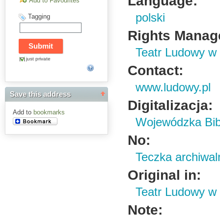
Language:
Add to Favourites
polski
Tagging
Rights Manag
Teatr Ludowy w
just private
Contact:
www.ludowy.pl
Save this address
Digitalizacja:
Add to
bookmarks
Wojewódzka Bibl
No:
Teczka archiwal
Original in:
Teatr Ludowy w
Note: