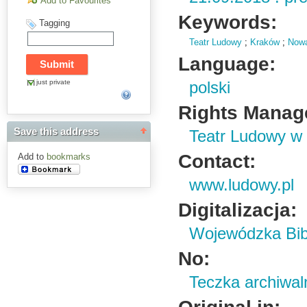
Add to Favourites
Keywords:
Tagging
Teatr Ludowy
;
Kraków
;
Now
Language:
just private
polski
Rights Manag
Save this address
Teatr Ludowy w
Contact:
Add to
bookmarks
www.ludowy.pl
Digitalizacja:
Wojewódzka Bibl
No:
Teczka archiwal