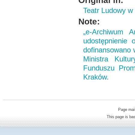
Original in:
Teatr Ludowy w
Note:
„e-Archiwum Ar
udostępnienie o
dofinansowano 
Ministra Kult
Funduszu Promo
Kraków.
Page mai
This page is b