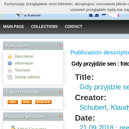
Kontynuując przeglądanie stron biblioteki, akceptujesz stosowanie plików
ustawień przeglądarki będą one za
MAIN PAGE
COLLECTIONS
CONTACT
Publication
Publication descript
Description
Gdy przyjdzie sen : fot
Information
Structure
Title:
Similar editions
Gdy przyjdzie se
Export metadata
Creator:
Schubert, Klau
Date:
Favourite positions
21.09.2018 : pr