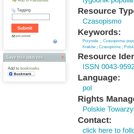
tygodnik popul
Add to Favourites
Resource Typ
Tagging
Czasopismo
Keywords:
just private
Przyroda
;
Czasopisma popu
Kraków
;
Czasopisma
;
Polsk
Resource Ident
Save this address
ISSN 0043-959
Add to
bookmarks
Language:
pol
Rights Manag
Polskie Towarzy
Contact:
click here to foll