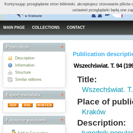
Kontynuując przeglądanie stron biblioteki, akceptujesz stosowanie plików
ustawień przeglądarki będą one za
MAIN PAGE
COLLECTIONS
CONTACT
Publication
Publication descript
Description
Wszechświat. T. 94 (19
Information
Structure
Title:
Similar editions
Wszechświat. T.
Export metadata
Place of publi
Kraków
Favourite positions
Description: