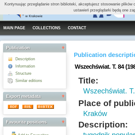
Kontynuując przeglądanie stron biblioteki, akceptujesz stosowanie plików
ustawień przeglądarki będą one za
MAIN PAGE
COLLECTIONS
CONTACT
Publication
Publication descript
Description
Wszechświat. T. 84 (19
Information
Structure
Title:
Similar editions
Wszechświat. T.
Export metadata
Place of publi
Kraków
Favourite positions
Description: