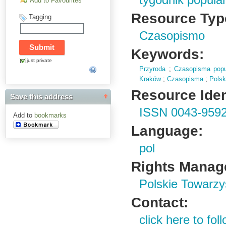
tygodnik popul
Add to Favourites
Resource Typ
Tagging
Czasopismo
Keywords:
just private
Przyroda
;
Czasopisma popu
Kraków
;
Czasopisma
;
Polsk
Resource Ident
Save this address
ISSN 0043-959
Add to
bookmarks
Language:
pol
Rights Manag
Polskie Towarzy
Contact:
click here to foll