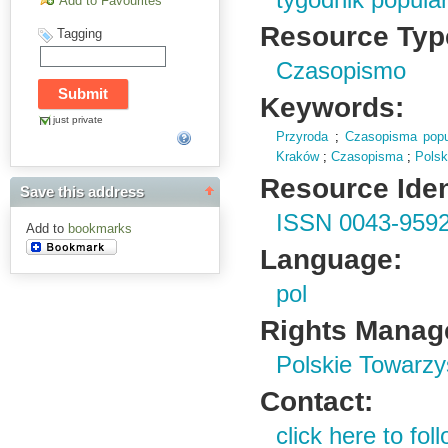
tygodnik popul
Add to Favourites
Resource Typ
Tagging
Czasopismo
Keywords:
just private
Przyroda
;
Czasopisma popu
Kraków
;
Czasopisma
;
Polsk
Resource Ident
Save this address
ISSN 0043-959
Add to
bookmarks
Language:
pol
Rights Manag
Polskie Towarzy
Contact:
click here to foll