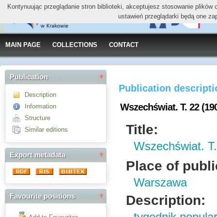
Kontynuując przeglądanie stron biblioteki, akceptujesz stosowanie plików
ustawień przeglądarki będą one za
MAIN PAGE
COLLECTIONS
CONTACT
Publication
Publication descript
Description
Wszechświat. T. 22 (19
Information
Structure
Title:
Similar editions
Wszechświat. T.
Export metadata
Place of publi
Warszawa
Favourite positions
Description: