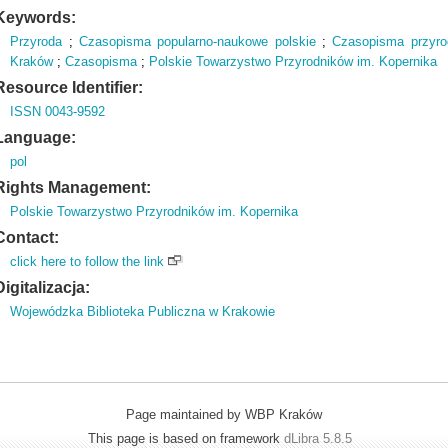
Keywords:
Przyroda
;
Czasopisma popularno-naukowe polskie
;
Czasopisma przyro
Kraków
;
Czasopisma
;
Polskie Towarzystwo Przyrodników im. Kopernika
Resource Identifier:
ISSN 0043-9592
Language:
pol
Rights Management:
Polskie Towarzystwo Przyrodników im. Kopernika
Contact:
click here to follow the link
Digitalizacja:
Wojewódzka Biblioteka Publiczna w Krakowie
Page maintained by WBP Kraków
This page is based on framework
dLibra 5.8.5