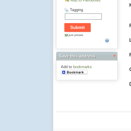
Add to Favourites
Tagging
just private
Save this address
Add to
bookmarks