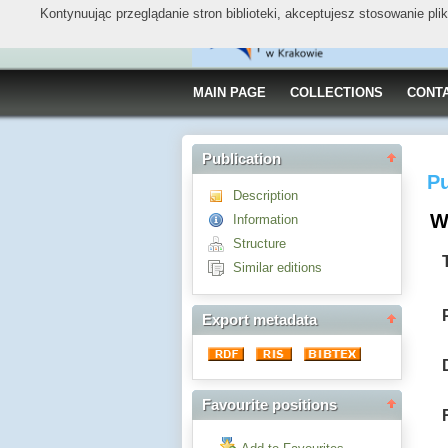
Kontynuując przeglądanie stron biblioteki, akceptujesz stosowanie pl
MAIN PAGE
COLLECTIONS
CONT
Publication
Pu
Description
W
Information
Structure
Similar editions
Export metadata
Favourite positions