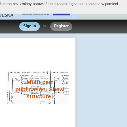
ych stron bez zmiany ustawień przeglądarki będą one zapisane w pamięci
Sign in
or
Register
Multi-part
publication. Show
structure!