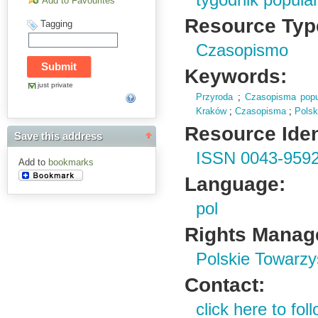
tygodnik popul
Add to Favourites
Resource Typ
Tagging
Czasopismo
Keywords:
just private
Przyroda
;
Czasopisma popu
Kraków
;
Czasopisma
;
Polsk
Resource Ident
Save this address
ISSN 0043-959
Add to
bookmarks
Language:
pol
Rights Manag
Polskie Towarzy
Contact:
click here to foll