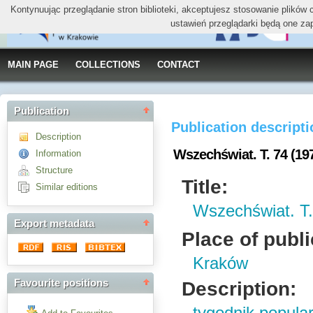
Kontynuując przeglądanie stron biblioteki, akceptujesz stosowanie plików
ustawień przeglądarki będą one za
MAIN PAGE
COLLECTIONS
CONTACT
Publication
Publication descript
Description
Wszechświat. T. 74 (19
Information
Structure
Title:
Similar editions
Wszechświat. T.
Export metadata
Place of publi
Kraków
Favourite positions
Description: