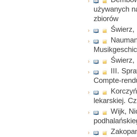
używanych na
zbiorów
Świerz,
Naumann
Musikgeschic
Świerz, 
III. Spr
Compte-rendu
Korczyńs
lekarskiej. Cz
Wijk, N
podhalańskie
Zakopan