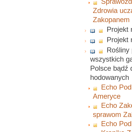
Sprawozd
Zdrowia uczą
Zakopanem
Projekt
Projekt
Rośliny 
wszystkich g
Polsce bądź d
hodowanych
Echo Podh
Ameryce
Echo Zako
sprawom Zak
Echo Podh