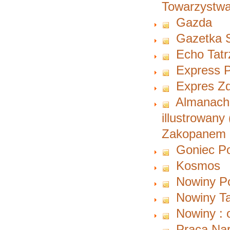
Towarzystwa
Gazda
Gazetka 
Echo Tatr
Express P
Expres Zd
Almanach 
illustrowany
Zakopanem i
Goniec P
Kosmos
Nowiny P
Nowiny Ta
Nowiny : 
Praca Na