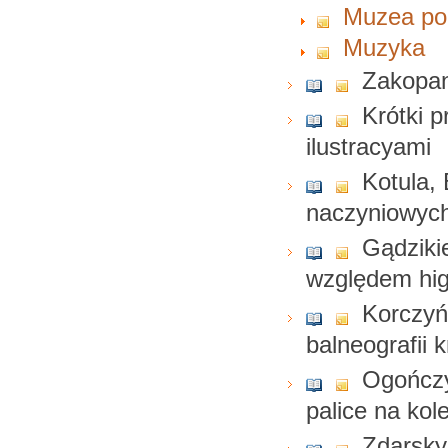
Muzea pol
Muzyka
Zakopane
Krótki 
ilustracyami
Kotula,
naczyniowych
Gądzikie
względem hi
Korczyńs
balneografii k
Ogończy
palice na kole
Zdarsky,