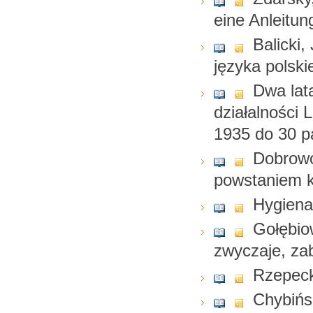
eine Anleitun
Balicki,
języka polsk
Dwa lata
działalności 
1935 do 30 p
Dobrowo
powstaniem k
Hygiena
Gołębio
zwyczaje, za
Rzepecki
Chybińsk