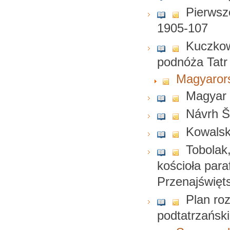
Pierwsz
1905-107
Kuczkow
podnóża Tatr
Magyarors
Magyar 
Návrh Št
Kowalsk
Tobolak
kościoła par
Przenajświęt
Plan roz
podtatrzańsk