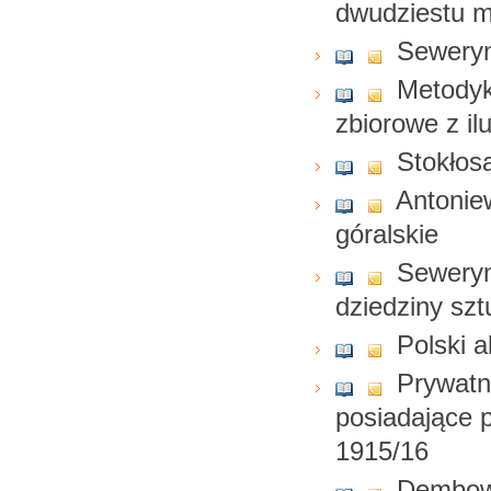
dwudziestu m
Seweryn
Metodyk
zbiorowe z il
Stokłosa
Antonie
góralskie
Seweryn
dziedziny szt
Polski 
Prywat
posiadające 
1915/16
Dembows