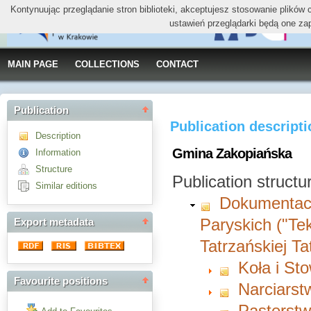
Kontynuując przeglądanie stron biblioteki, akceptujesz stosowanie plików
ustawień przeglądarki będą one za
MAIN PAGE
COLLECTIONS
CONTACT
Publication
Publication descript
Description
Gmina Zakopiańska
Information
Structure
Publication structu
Similar editions
Dokumentacj
Paryskich ("Te
Export metadata
Tatrzańskiej T
Koła i St
Favourite positions
Narciarst
Pasterst