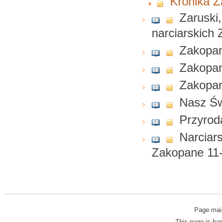
Kronika Z
Zaruski
narciarskich 
Zakopan
Zakopan
Zakopane
Nasz Św
Przyrod
Narciar
Zakopane 11-
Page mai
This page is b