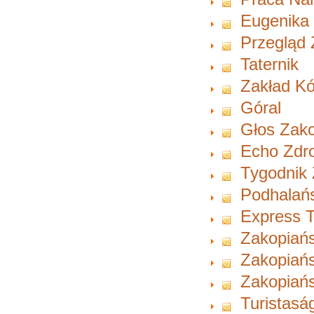
Eugenika
Przegląd 
Taternik
Zakład Kó
Góral
Głos Zako
Echo Zdro
Tygodnik 
Podhalań
Express T
Zakopiań
Zakopiańs
Zakopiańs
Turistasá