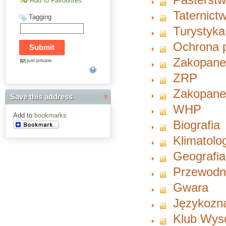
Add to Favourites
Taternict
Tagging
Turystyka
Ochrona 
Zakopan
just private
ZRP
Zakopan
Save this address
WHP
Add to
bookmarks
Biografia
Klimatolo
Geografia
Przewodn
Gwara
Językozn
Klub Wys