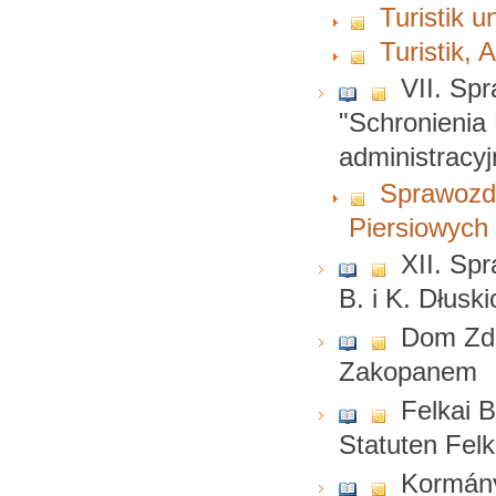
Turistik 
Turistik,
VII. Sp
"Schronienia
administracy
Sprawozda
Piersiowyc
XII. Sp
B. i K. Dłusk
Dom Zdr
Zakopanem
Felkai 
Statuten Fel
Kormány