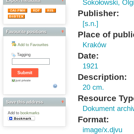
Export metadata
Sokołowski, Olg
Publisher:
[s.n.]
Favourite positions
Place of publi
Kraków
Add to Favourites
Date:
Tagging
1921
Description:
just private
20 cm.
Resource Typ
Save this address
Dokument archi
Add to
bookmarks
Format:
image/x.djvu