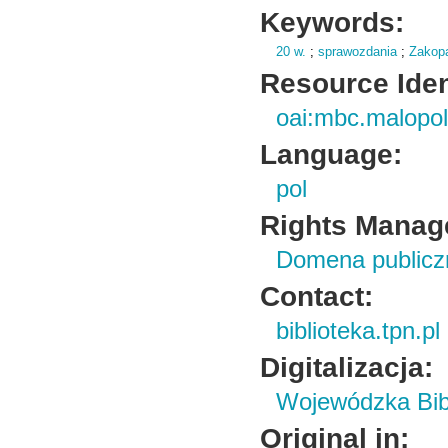
Keywords:
20 w.
;
sprawozdania
;
Zakop
Resource Ident
oai:mbc.malopol
Language:
pol
Rights Manag
Domena publiczn
Contact:
biblioteka.tpn.pl
Digitalizacja:
Wojewódzka Bibl
Original in: