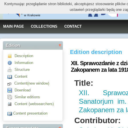
Kontynuując przeglądanie stron biblioteki, akceptujesz stosowanie plików
ustawień przeglądarki będą one za
MAIN PAGE
COLLECTIONS
CONTACT
Edition
Edition description
Description
XII. Sprawozdanie z dz
Information
Zakopanem za lata 1918
Structure
Content
Title:
Content(new window)
Download
XII. Sprawo
Similar editions
Sanatorjum im.
Content (websearchers)
Zakopanem za la
Content presentation
Contributor: