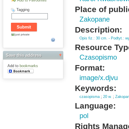
Add to Favourites
Place of publi
Tagging
Zakopane
Description:
just private
Opis fiz.
: 30 cm.
- Podtyt.
: w
Resource Typ
Save this address
Czasopismo
Format:
Add to
bookmarks
image/x.djvu
Keywords:
czasopisma
;
20 w.
;
Zakopan
Language:
pol
Rights Manag