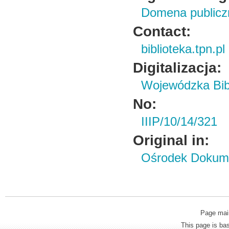
Domena publiczn
Contact:
biblioteka.tpn.pl
Digitalizacja:
Wojewódzka Bibl
No:
IIIP/10/14/321
Original in:
Ośrodek Dokume
Page mai
This page is b