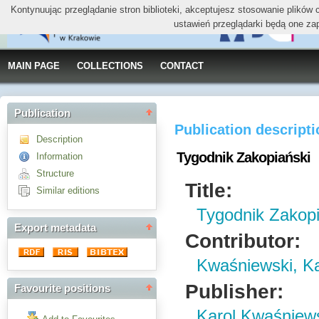
Kontynuując przeglądanie stron biblioteki, akceptujesz stosowanie plików
ustawień przeglądarki będą one za
MAIN PAGE
COLLECTIONS
CONTACT
Publication
Publication descript
Description
Tygodnik Zakopiański
Information
Structure
Title:
Similar editions
Tygodnik Zakopi
Export metadata
Contributor:
Kwaśniewski, Ka
Publisher:
Favourite positions
Karol Kwaśniew