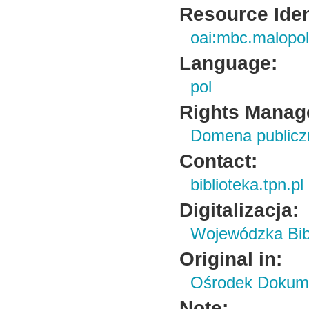
Resource Ident
oai:mbc.malopol
Language:
pol
Rights Manag
Domena publiczn
Contact:
biblioteka.tpn.pl
Digitalizacja:
Wojewódzka Bibl
Original in:
Ośrodek Dokume
Note: