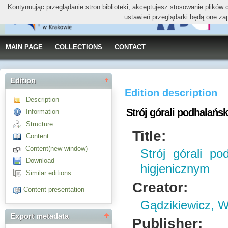
Kontynuując przeglądanie stron biblioteki, akceptujesz stosowanie plików
ustawień przeglądarki będą one za
MAIN PAGE
COLLECTIONS
CONTACT
Edition
Edition description
Description
Strój górali podhalań
Information
Structure
Title:
Content
Content(new window)
Strój górali p
Download
higjenicznym
Similar editions
Creator:
Content presentation
Gądzikiewicz, W
Export metadata
Publisher: