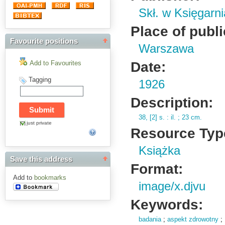
Skł. w Księgarn
Place of publi
Favourite positions
Warszawa
Date:
Add to Favourites
Tagging
1926
Description:
38,
[2] s.
: il.
; 23 cm.
just private
Resource Typ
Książka
Save this address
Format:
Add to
bookmarks
image/x.djvu
Keywords:
badania
;
aspekt zdrowotny
;