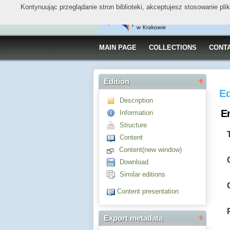
Kontynuując przeglądanie stron biblioteki, akceptujesz stosowanie pl
MAIN PAGE
COLLECTIONS
CONT
Edition
Ed
Description
E
Information
Structure
Content
Content(new window)
Download
Similar editions
Content presentation
Export metadata