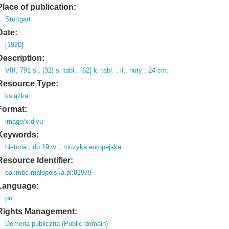
Place of publication:
Stuttgart
Date:
[1920]
Description:
VIII,
791 s.
,
[32] s.
tabl.
,
[62] k.
tabl.
: il.
,
nuty ; 24 cm.
Resource Type:
książka
Format:
image/x.djvu
Keywords:
historia
;
do 19 w.
;
muzyka europejska
Resource Identifier:
oai:mbc.malopolska.pl:81979
Language:
pol
Rights Management:
Domena publiczna (Public domain)