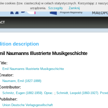
ików cookies (tzw. ciasteczka) w celach statystycznych. Korzystając z nasz
urządzenia.
Szczegóły
Zamknij
ACT
ition description
mil Naumanns Illustrierte Musikgeschichte
Title:
Emil Naumanns Illustrierte Musikgeschichte
Creator:
Naumann, Emil (1827-1888)
Contributor:
Schmitz, Eugen (1882-1959). Oprac.
;
Schmidt, Leopold (1860-1927). Prze
Publisher:
Union Deutsche Verlagsgesellschaft