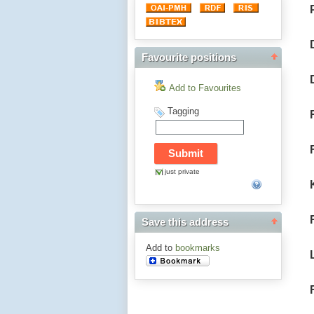
Favourite positions
Add to Favourites
Tagging
just private
Save this address
Add to
bookmarks