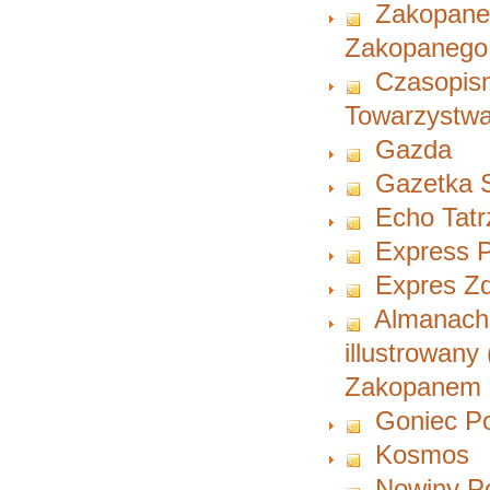
Zakopane 
Zakopanego
Czasopism
Towarzystwa
Gazda
Gazetka 
Echo Tatr
Express P
Expres Zd
Almanach 
illustrowany
Zakopanem i
Goniec P
Kosmos
Nowiny P