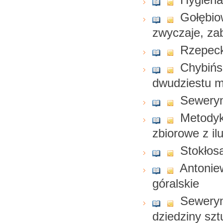
Gołębio
zwyczaje, za
Rzepecki
Chybińsk
dwudziestu m
Seweryn
Metodyk
zbiorowe z il
Stokłosa
Antonie
góralskie
Seweryn
dziedziny szt