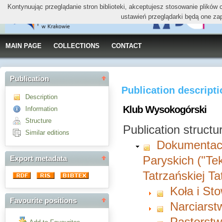
Kontynuując przeglądanie stron biblioteki, akceptujesz stosowanie plików
ustawień przeglądarki będą one za
MAIN PAGE
COLLECTIONS
CONTACT
Publication
Publication descript
Description
Klub Wysokogórski
Information
Structure
Publication structu
Similar editions
Dokumentacj
Paryskich ("Te
Export metadata
Tatrzańskiej T
Koła i St
Favourite positions
Narciarst
Pasterst