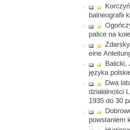
Korczyńs
balneografii k
Ogończy
palice na kole
Zdarsky,
eine Anleitun
Balicki,
języka polsk
Dwa lata
działalności 
1935 do 30 p
Dobrowo
powstaniem k
Hygiena