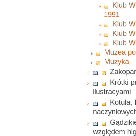
Klub W
1991
Klub W
Klub W
Klub W
Muzea pol
Muzyka
Zakopane
Krótki 
ilustracyami
Kotula,
naczyniowych
Gądzikie
względem hi