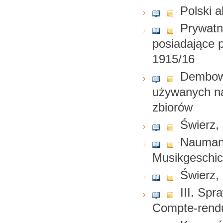
Polski 
Prywat
posiadające 
1915/16
Dembows
używanych na
zbiorów
Świerz,
Naumann
Musikgeschic
Świerz, 
III. Spr
Compte-rendu