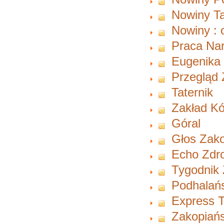
Nowiny Ta
Nowiny : 
Praca Na
Eugenika
Przegląd 
Taternik
Zakład Kó
Góral
Głos Zako
Echo Zdro
Tygodnik 
Podhalań
Express T
Zakopiań