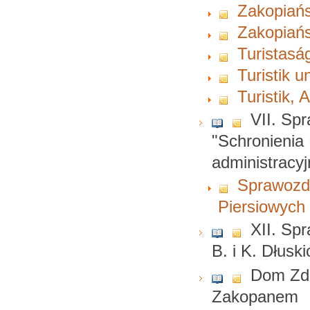
Zakopiańs
Zakopiańs
Turistasá
Turistik 
Turistik,
VII. Sp
"Schronienia
administracy
Sprawozda
Piersiowyc
XII. Sp
B. i K. Dłusk
Dom Zdr
Zakopanem