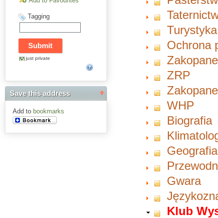
Add to Favourites
Taternict
Tagging
Turystyka
Ochrona 
Zakopan
just private
ZRP
Zakopan
Save this address
WHP
Add to
bookmarks
Biografia
Klimatolo
Geografia
Przewodn
Gwara
Językozn
Klub Wy