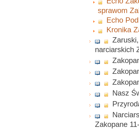
Echo Zako
sprawom Zak
Echo Podh
Kronika Z
Zaruski
narciarskich 
Zakopan
Zakopan
Zakopane
Nasz Św
Przyrod
Narciar
Zakopane 11-