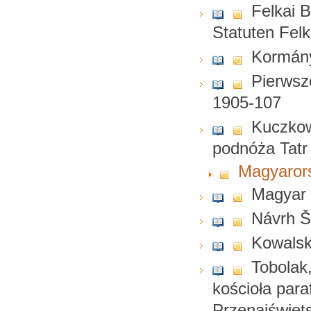
Felkai 
Statuten Fel
Kormány
Pierwsz
1905-107
Kuczkow
podnóża Tatr
Magyarors
Magyar 
Návrh Št
Kowalsk
Tobolak
kościoła par
Przenajświęt