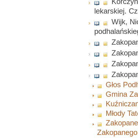
Korczyńs
lekarskiej. Cz
Wijk, N
podhalańskie
Zakopan
Zakopa
Zakopa
Zakopa
Głos Pod
Gmina Za
Kuźnicza
Młody Tat
Zakopane
Zakopanego