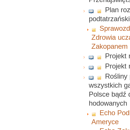
Plan roz
podtatrzańsk
Sprawozd
Zdrowia uczą
Zakopanem
Projekt
Projekt
Rośliny 
wszystkich g
Polsce bądź d
hodowanych
Echo Podh
Ameryce