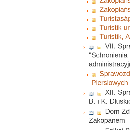
Zakopiańs
Zakopiańs
Turistasá
Turistik 
Turistik,
VII. Sp
"Schronienia
administracy
Sprawozda
Piersiowyc
XII. Sp
B. i K. Dłusk
Dom Zdr
Zakopanem