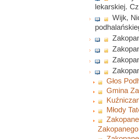
lekarskiej. Cz
Wijk, N
podhalańskie
Zakopan
Zakopa
Zakopa
Zakopa
Głos Pod
Gmina Za
Kuźnicza
Młody Tat
Zakopane
Zakopanego
Zakopane 