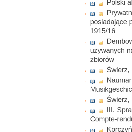
Polski 
Prywat
posiadające 
1915/16
Dembows
używanych na
zbiorów
Świerz,
Naumann
Musikgeschic
Świerz, 
III. Spr
Compte-rendu
Korczyńs