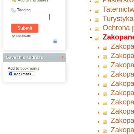
Add to Favourites
Taternict
Tagging
Turystyka
Ochrona 
Zakopan
just private
Zakopan
Zakopan
Save this address
Zakopa
Add to
bookmarks
Zakopa
Zakopan
Zakopa
Zakopa
Zakopa
Zakopa
Zakopan