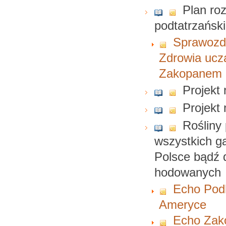
Plan roz
podtatrzańsk
Sprawozd
Zdrowia uczą
Zakopanem
Projekt
Projekt
Rośliny 
wszystkich g
Polsce bądź d
hodowanych
Echo Podh
Ameryce
Echo Zako