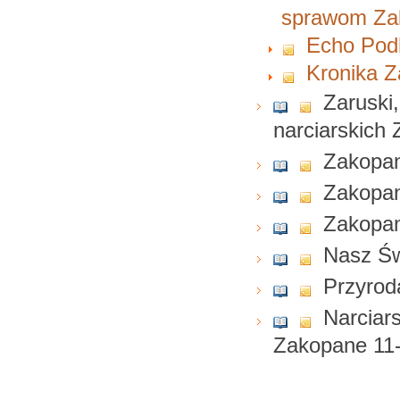
sprawom Zak
Echo Podh
Kronika Z
Zaruski
narciarskich 
Zakopan
Zakopan
Zakopane
Nasz Św
Przyrod
Narciar
Zakopane 11-