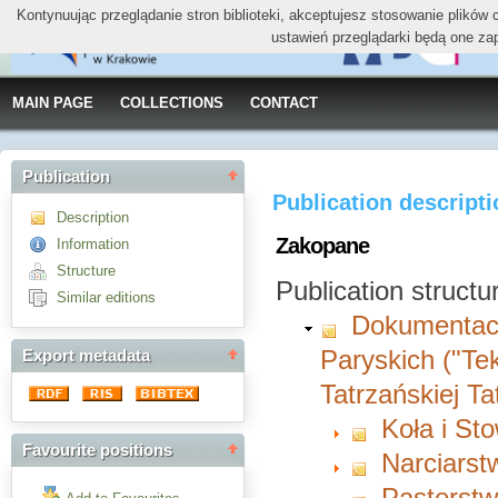
Kontynuując przeglądanie stron biblioteki, akceptujesz stosowanie plików
ustawień przeglądarki będą one za
MAIN PAGE
COLLECTIONS
CONTACT
Publication
Publication descript
Description
Zakopane
Information
Structure
Publication structu
Similar editions
Dokumentacj
Paryskich ("Te
Export metadata
Tatrzańskiej T
Koła i St
Favourite positions
Narciarst
Pasterst