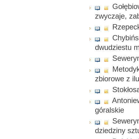
Gołębio
zwyczaje, za
Rzepecki
Chybińsk
dwudziestu m
Seweryn
Metodyk
zbiorowe z il
Stokłosa
Antonie
góralskie
Seweryn
dziedziny szt