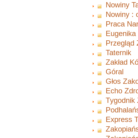
Nowiny Ta
Nowiny : 
Praca Na
Eugenika
Przegląd 
Taternik
Zakład Kó
Góral
Głos Zako
Echo Zdro
Tygodnik 
Podhalań
Express T
Zakopiań