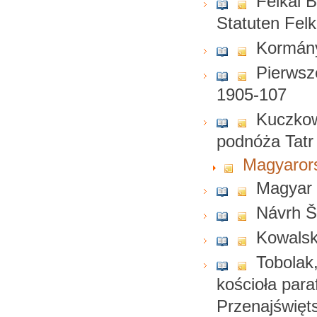
Felkai 
Statuten Fel
Kormány
Pierwsz
1905-107
Kuczkow
podnóża Tatr
Magyarors
Magyar 
Návrh Št
Kowalsk
Tobolak
kościoła par
Przenajświęt