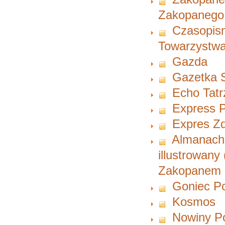
Zakopanego
Czasopism
Towarzystwa
Gazda
Gazetka 
Echo Tatr
Express P
Expres Zd
Almanach 
illustrowany
Zakopanem i
Goniec P
Kosmos
Nowiny P