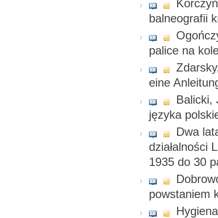
Korczyńs
balneografii k
Ogończy
palice na kole
Zdarsky,
eine Anleitun
Balicki,
języka polsk
Dwa lata
działalności 
1935 do 30 p
Dobrowo
powstaniem k
Hygiena