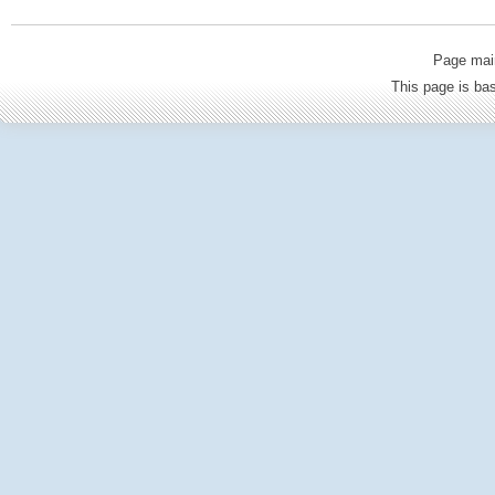
Page mai
This page is b