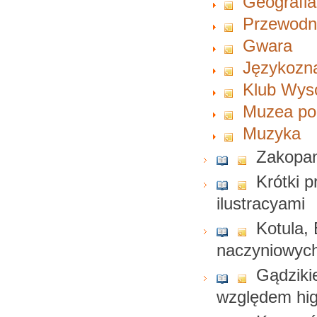
Geografia
Przewodn
Gwara
Językozn
Klub Wys
Muzea pol
Muzyka
Zakopane
Krótki 
ilustracyami
Kotula,
naczyniowych
Gądzikie
względem hi