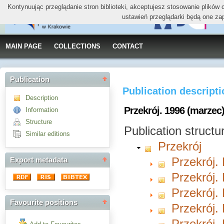
Kontynuując przeglądanie stron biblioteki, akceptujesz stosowanie plików
ustawień przeglądarki będą one za
MAIN PAGE
COLLECTIONS
CONTACT
Publication
Publication descript
Description
Przekrój. 1996 (marzec
Information
Structure
Publication structu
Similar editions
Przekrój
Przekrój. 
Export metadata
Przekrój. 
Przekrój. 
Favourite positions
Przekrój. 
Przekrój. 