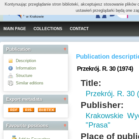
Kontynuując przeglądanie stron biblioteki, akceptujesz stosowanie plików
ustawień przeglądarki będą one za
MAIN PAGE
COLLECTIONS
CONTACT
Publication
Publication descript
Description
Przekrój. R. 30 (1974)
Information
Structure
Title:
Similar editions
Przekrój. R. 30 
Export metadata
Publisher:
Krakowskie W
"Prasa"
Favourite positions
Place of publi