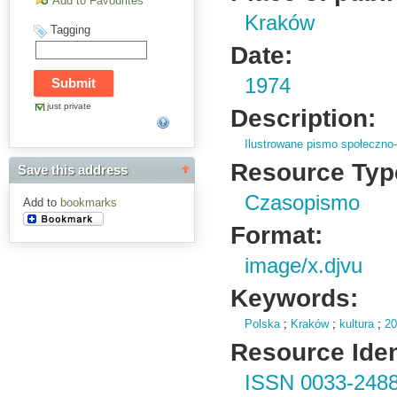
Add to Favourites
Kraków
Tagging
Date:
1974
just private
Description:
Ilustrowane pismo społeczno-
Resource Typ
Save this address
Czasopismo
Add to
bookmarks
Format:
image/x.djvu
Keywords:
Polska
;
Kraków
;
kultura
;
20
Resource Ident
ISSN 0033-248