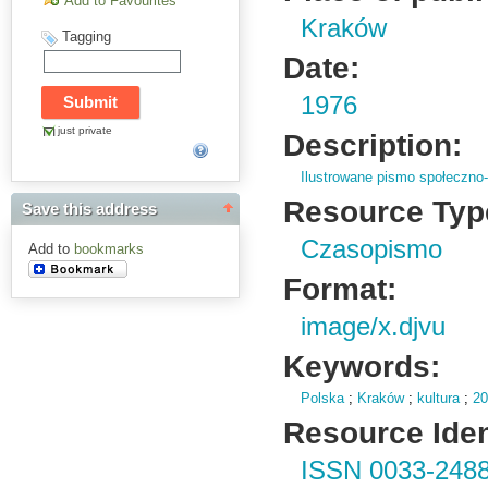
Add to Favourites
Kraków
Tagging
Date:
1976
just private
Description:
Ilustrowane pismo społeczno-
Resource Typ
Save this address
Czasopismo
Add to
bookmarks
Format:
image/x.djvu
Keywords:
Polska
;
Kraków
;
kultura
;
20
Resource Ident
ISSN 0033-248