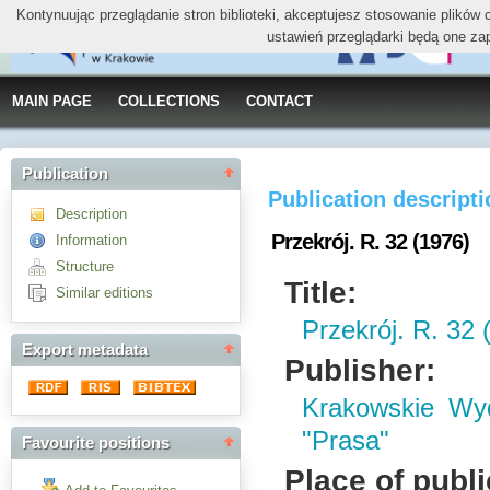
Kontynuując przeglądanie stron biblioteki, akceptujesz stosowanie plików
ustawień przeglądarki będą one za
MAIN PAGE
COLLECTIONS
CONTACT
Publication
Publication descript
Description
Przekrój. R. 32 (1976)
Information
Structure
Title:
Similar editions
Przekrój. R. 32 
Export metadata
Publisher:
Krakowskie W
"Prasa"
Favourite positions
Place of publi