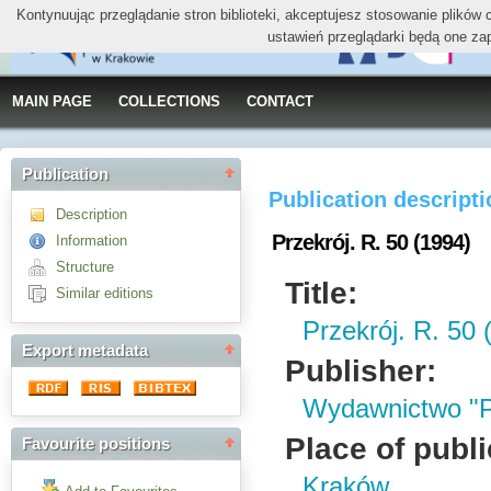
Kontynuując przeglądanie stron biblioteki, akceptujesz stosowanie plików
ustawień przeglądarki będą one za
MAIN PAGE
COLLECTIONS
CONTACT
Publication
Publication descript
Description
Przekrój. R. 50 (1994)
Information
Structure
Title:
Similar editions
Przekrój. R. 50 
Export metadata
Publisher:
Wydawnictwo "P
Place of publi
Favourite positions
Kraków