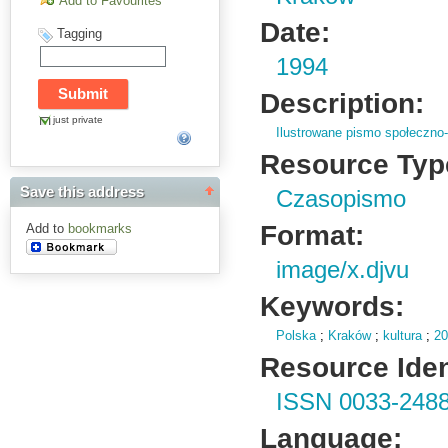
Add to Favourites
Date:
Tagging
1994
Description:
just private
Ilustrowane pismo społeczno-
Resource Typ
Save this address
Czasopismo
Format:
Add to
bookmarks
image/x.djvu
Keywords:
Polska
;
Kraków
;
kultura
;
20
Resource Ident
ISSN 0033-248
Language: