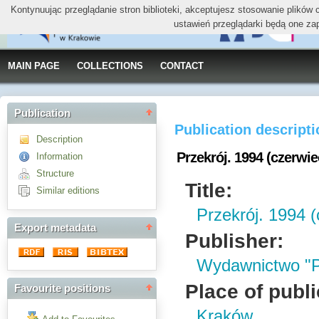
Kontynuując przeglądanie stron biblioteki, akceptujesz stosowanie plików
ustawień przeglądarki będą one za
MAIN PAGE
COLLECTIONS
CONTACT
Publication
Publication descript
Description
Przekrój. 1994 (czerwie
Information
Structure
Title:
Similar editions
Przekrój. 1994 (
Export metadata
Publisher:
Wydawnictwo "P
Place of publi
Favourite positions
Kraków