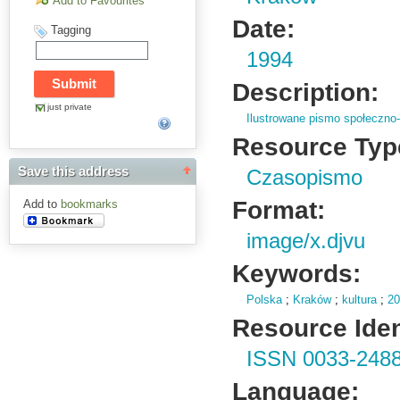
Add to Favourites
Date:
Tagging
1994
Description:
just private
Ilustrowane pismo społeczno-
Resource Typ
Save this address
Czasopismo
Format:
Add to
bookmarks
image/x.djvu
Keywords:
Polska
;
Kraków
;
kultura
;
20
Resource Ident
ISSN 0033-248
Language: