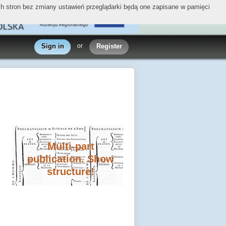
ych stron bez zmiany ustawień przeglądarki będą one zapisane w pamięci
Sign in
or
Register
Multi-part
publication. Show
structure!