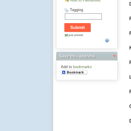
Add to Favourites
Tagging
just private
Save this address
Add to
bookmarks