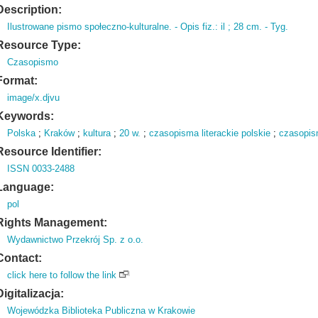
Description:
Ilustrowane pismo społeczno-kulturalne.
- Opis fiz.
: il ; 28 cm.
- Tyg.
Resource Type:
Czasopismo
Format:
image/x.djvu
Keywords:
Polska
;
Kraków
;
kultura
;
20 w.
;
czasopisma literackie polskie
;
czasopis
Resource Identifier:
ISSN 0033-2488
Language:
pol
Rights Management:
Wydawnictwo Przekrój Sp. z o.o.
Contact:
click here to follow the link
Digitalizacja:
Wojewódzka Biblioteka Publiczna w Krakowie