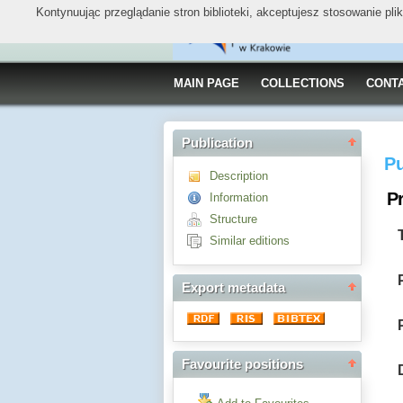
Kontynuując przeglądanie stron biblioteki, akceptujesz stosowanie pl
MAIN PAGE
COLLECTIONS
CONT
Publication
Pu
Description
Pr
Information
Structure
Similar editions
Export metadata
Favourite positions