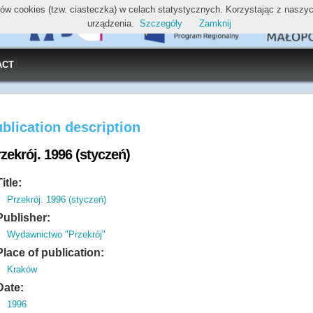
ików cookies (tzw. ciasteczka) w celach statystycznych. Korzystając z nasz
urządzenia.
Szczegóły
Zamknij
ACT
blication description
zekrój. 1996 (styczeń)
Title:
Przekrój. 1996 (styczeń)
Publisher:
Wydawnictwo "Przekrój"
Place of publication:
Kraków
Date:
1996