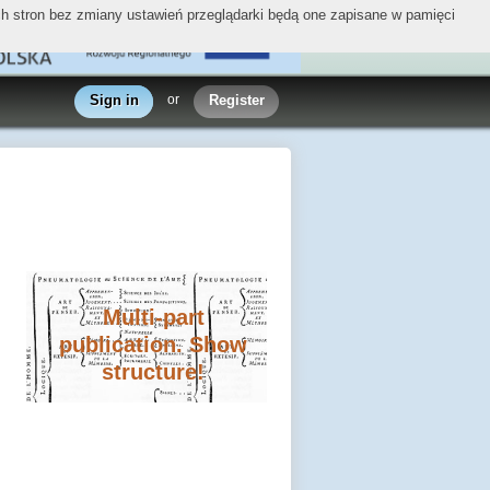
ych stron bez zmiany ustawień przeglądarki będą one zapisane w pamięci
Sign in
or
Register
Multi-part
publication. Show
structure!