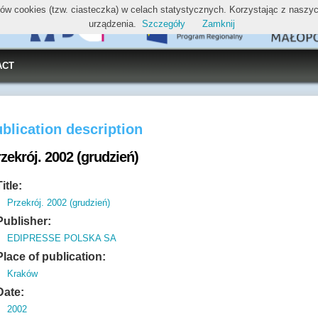
ików cookies (tzw. ciasteczka) w celach statystycznych. Korzystając z nasz
urządzenia.
Szczegóły
Zamknij
ACT
blication description
zekrój. 2002 (grudzień)
Title:
Przekrój. 2002 (grudzień)
Publisher:
EDIPRESSE POLSKA SA
Place of publication:
Kraków
Date:
2002