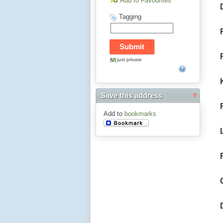
Add to Favourites
Tagging
just private
Save this address
Add to
bookmarks