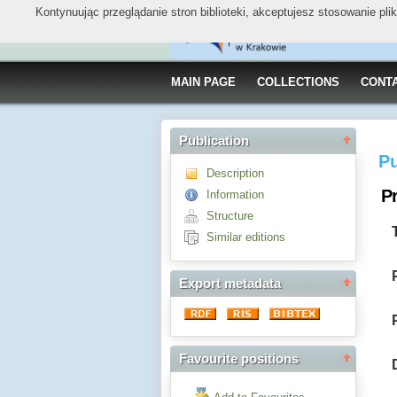
Kontynuując przeglądanie stron biblioteki, akceptujesz stosowanie pl
MAIN PAGE
COLLECTIONS
CONT
Publication
Pu
Description
Pr
Information
Structure
Similar editions
Export metadata
Favourite positions