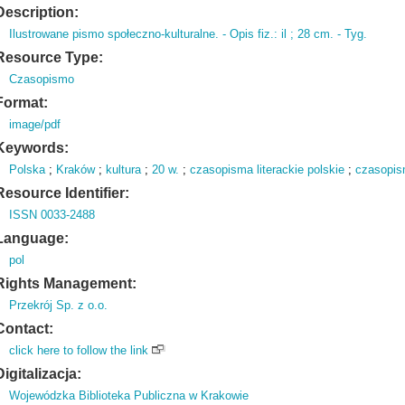
Description:
Ilustrowane pismo społeczno-kulturalne.
- Opis fiz.
: il ; 28 cm.
- Tyg.
Resource Type:
Czasopismo
Format:
image/pdf
Keywords:
Polska
;
Kraków
;
kultura
;
20 w.
;
czasopisma literackie polskie
;
czasopis
Resource Identifier:
ISSN 0033-2488
Language:
pol
Rights Management:
Przekrój Sp. z o.o.
Contact:
click here to follow the link
Digitalizacja:
Wojewódzka Biblioteka Publiczna w Krakowie