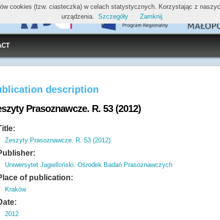
ików cookies (tzw. ciasteczka) w celach statystycznych. Korzystając z nasz
urządzenia.
Szczegóły
Zamknij
ACT
blication description
eszyty Prasoznawcze. R. 53 (2012)
Title:
Zeszyty Prasoznawcze. R. 53 (2012)
Publisher:
Uniwersytet Jagielloński. Ośrodek Badań Prasoznawczych
Place of publication:
Kraków
Date:
2012