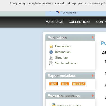
Kontynuując przeglądanie stron biblioteki, akceptujesz stosowanie pl
MAIN PAGE
COLLECTIONS
CONT
Publication
Pu
Description
Z
Information
Structure
Similar editions
Export metadata
Favourite positions