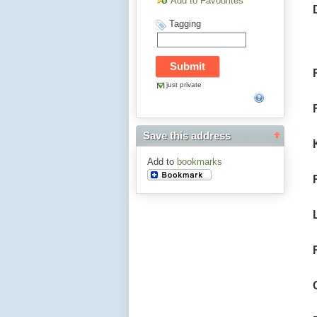
Add to Favourites
Tagging
just private
Save this address
Add to
bookmarks