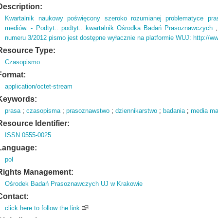
Description:
Kwartalnik naukowy poświęcony szeroko rozumianej problematyce pra
mediów.
- Podtyt.
: podtyt.
: kwartalnik Ośrodka Badań Prasoznawczych
numeru 3/2012 pismo jest dostępne wyłacznie na platformie WUJ: http://w
Resource Type:
Czasopismo
Format:
application/octet-stream
Keywords:
prasa
;
czasopisma
;
prasoznawstwo
;
dziennikarstwo
;
badania
;
media m
Resource Identifier:
ISSN 0555-0025
Language:
pol
Rights Management:
Ośrodek Badań Prasoznawczych UJ w Krakowie
Contact:
click here to follow the link