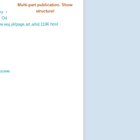
Multi-part publication. Show
structure!
sy i
;
Od
ww.
wuj.
pl/page,
art,
artid,
1196.
html
asowe