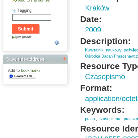
Add to Favourites
Kraków
Tagging
Date:
2009
just private
Description:
Kwartalnik naukowy poświęc
Ośrodka Badań Prasoznawc
Save this address
Resource Typ
Add to
bookmarks
Czasopismo
Format:
application/octe
Keywords:
prasa
;
czasopisma
;
prasoz
Resource Ident