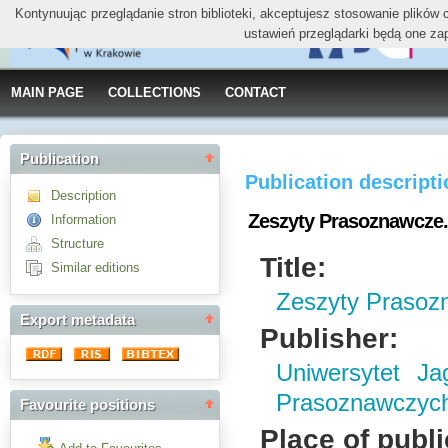
Kontynuując przeglądanie stron biblioteki, akceptujesz stosowanie plików
ustawień przeglądarki będą one za
MAIN PAGE
COLLECTIONS
CONTACT
Publication
Publication descript
Description
Zeszyty Prasoznawcze. 
Information
Structure
Title:
Similar editions
Zeszyty Prasoz
Export metadata
Publisher:
Uniwersytet Ja
Prasoznawczyc
Favourite positions
Place of publi