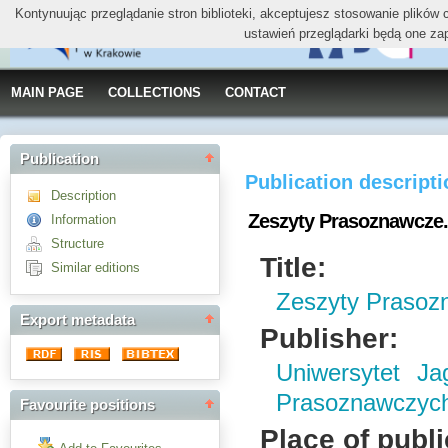
Kontynuując przeglądanie stron biblioteki, akceptujesz stosowanie plików
ustawień przeglądarki będą one za
MAIN PAGE
COLLECTIONS
CONTACT
Publication
Publication descript
Description
Zeszyty Prasoznawcze. 
Information
Structure
Title:
Similar editions
Zeszyty Prasoz
Export metadata
Publisher:
Uniwersytet Ja
Prasoznawczyc
Favourite positions
Place of publi