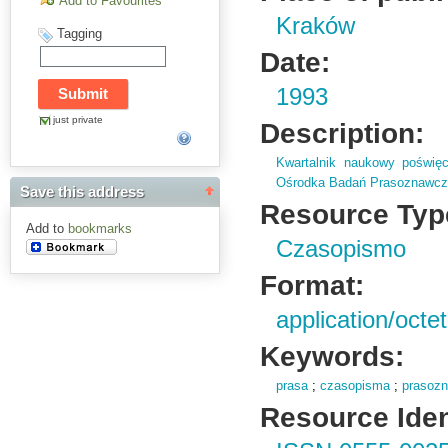
Add to Favourites
Kraków
Tagging
Date:
1993
just private
Description:
Kwartalnik naukowy poświęc
Ośrodka Badań Prasoznawc
Save this address
Resource Typ
Add to
bookmarks
Czasopismo
Format:
application/octe
Keywords:
prasa
;
czasopisma
;
prasoz
Resource Ident