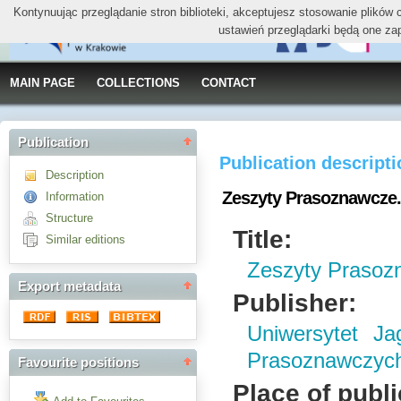
Kontynuując przeglądanie stron biblioteki, akceptujesz stosowanie plików
ustawień przeglądarki będą one za
MAIN PAGE
COLLECTIONS
CONTACT
Publication
Publication descript
Description
Zeszyty Prasoznawcze. 
Information
Structure
Title:
Similar editions
Zeszyty Prasoz
Export metadata
Publisher:
Uniwersytet Ja
Prasoznawczyc
Favourite positions
Place of publi