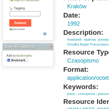
Add to Favourites
Kraków
Tagging
Date:
1992
just private
Description:
Kwartalnik naukowy poświęc
Ośrodka Badań Prasoznawc
Save this address
Resource Typ
Add to
bookmarks
Czasopismo
Format:
application/octe
Keywords:
prasa
;
czasopisma
;
prasoz
Resource Ident