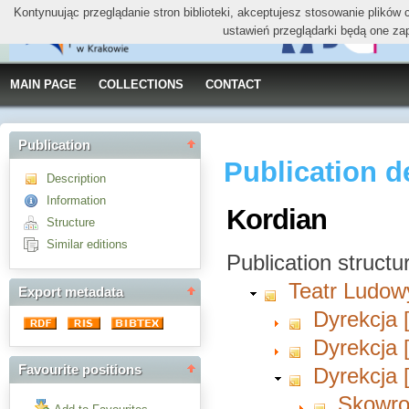
Kontynuując przeglądanie stron biblioteki, akceptujesz stosowanie plików
ustawień przeglądarki będą one za
MAIN PAGE
COLLECTIONS
CONTACT
Publication
Publication d
Description
Information
Kordian
Structure
Similar editions
Publication structu
Teatr Ludow
Export metadata
Dyrekcja 
Dyrekcja 
Favourite positions
Dyrekcja 
Skowro