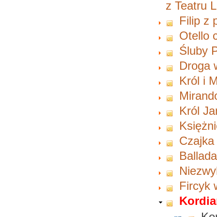
z Teatru 
Filip z
Otello 
Śluby 
Droga w
Król i
Mirando
Król Ja
Księżn
Czajka
Ballada
Niezwy
Fircyk 
Kordia
Kor