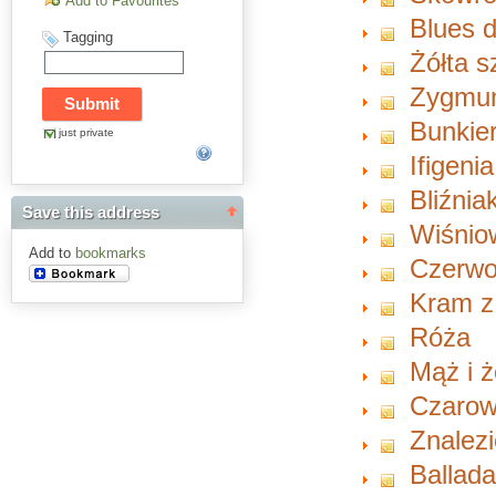
Add to Favourites
Blues d
Tagging
Żółta s
Zygmun
Bunkie
just private
Ifigeni
Bliźnia
Save this address
Wiśnio
Add to
bookmarks
Czerwo
Kram z
Róża
Mąż i 
Czarow
Znalezi
Ballada