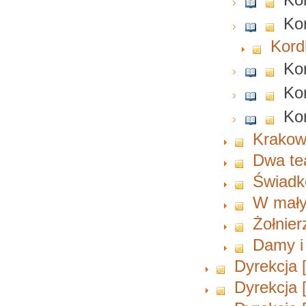
Kor
Kordi
Ko
Kor
Kor
Krakowi
Dwa te
Świadko
W mał
Żołnier
Damy i
Dyrekcja 
Dyrekcja 