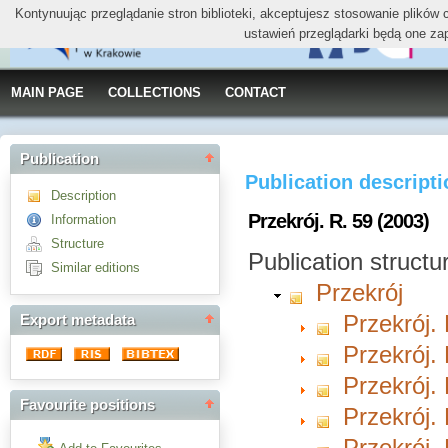
Kontynuując przeglądanie stron biblioteki, akceptujesz stosowanie plików
ustawień przeglądarki będą one za
MAIN PAGE
COLLECTIONS
CONTACT
Publication
Publication descript
Description
Przekrój. R. 59 (2003)
Information
Structure
Publication structu
Similar editions
Przekrój
Przekrój. 
Export metadata
Przekrój. 
Przekrój. 
Favourite positions
Przekrój. 
Przekrój. 