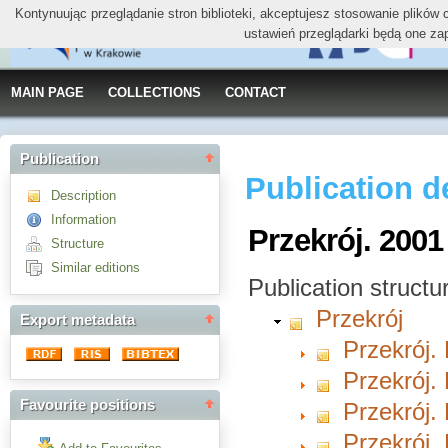
Kontynuując przeglądanie stron biblioteki, akceptujesz stosowanie plików
ustawień przeglądarki będą one za
MAIN PAGE
COLLECTIONS
CONTACT
Publication
Publication d
Description
Information
Przekrój. 2001
Structure
Similar editions
Publication structu
Przekrój
Export metadata
Przekrój. 
Przekrój. 
Favourite positions
Przekrój. 
Przekrój. 