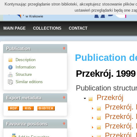
Kontynuując przeglądanie stron biblioteki, akceptujesz stosowanie plików
ustawień przeglądarki będą one za
MAIN PAGE
COLLECTIONS
CONTACT
Publication
Publication d
Description
Information
Przekrój. 1999
Structure
Similar editions
Publication structu
Przekrój
Export metadata
Przekrój. 
Przekrój. 
Favourite positions
Przekrój. 
Przekrój. 