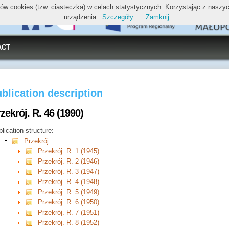
ików cookies (tzw. ciasteczka) w celach statystycznych. Korzystając z nasz
urządzenia.
Szczegóły
Zamknij
ACT
blication description
zekrój. R. 46 (1990)
lication structure:
Przekrój
Przekrój. R. 1 (1945)
Przekrój. R. 2 (1946)
Przekrój. R. 3 (1947)
Przekrój. R. 4 (1948)
Przekrój. R. 5 (1949)
Przekrój. R. 6 (1950)
Przekrój. R. 7 (1951)
Przekrój. R. 8 (1952)