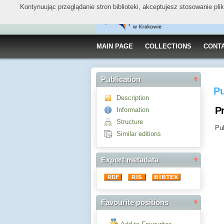
Kontynuując przeglądanie stron biblioteki, akceptujesz stosowanie pl
MAIN PAGE
COLLECTIONS
CONT
Publication
Pu
Description
Pr
Information
Structure
Pub
Similar editions
Export metadata
Favourite positions