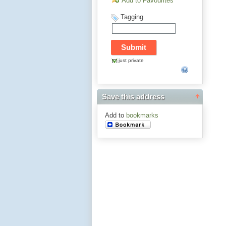
Add to Favourites
Tagging
just private
Save this address
Add to
bookmarks