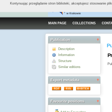
Kontynuując przeglądanie stron biblioteki, akceptujesz stosowanie pl
MAIN PAGE
COLLECTIONS
CONT
Publication
Pu
Description
Pr
Information
Structure
Pub
Similar editions
Export metadata
Favourite positions