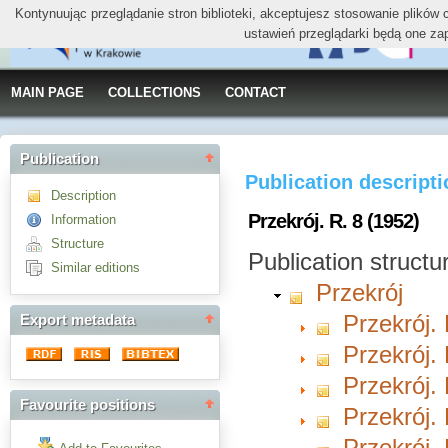
Kontynuując przeglądanie stron biblioteki, akceptujesz stosowanie plików
ustawień przeglądarki będą one za
MAIN PAGE
COLLECTIONS
CONTACT
Publication
Publication descript
Description
Przekrój. R. 8 (1952)
Information
Structure
Publication structu
Similar editions
Przekrój
Przekrój. 
Export metadata
Przekrój. 
Przekrój. 
Favourite positions
Przekrój. 
Przekrój. 