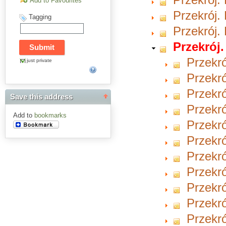
Add to Favourites
Przekrój. 
Tagging
Przekrój. 
Przekrój.
Przekró
just private
Przekró
Przekró
Save this address
Przekró
Add to
bookmarks
Przekró
Przekró
Przekró
Przekró
Przekró
Przekró
Przekró