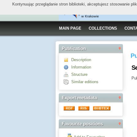
Kontynuując przeglądanie stron biblioteki, akceptujesz stosowanie pl
MAIN PAGE
COLLECTIONS
CONT
Publication
Pu
Description
S
Information
Structure
Pub
Similar editions
Export metadata
Favourite positions