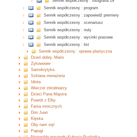
Sennik współczesny : fotografia 19
Sennik współczesny : program
Sennik współczesny : zapowiedź premiery
Sennik współczesny : scenariusz
Sennik współczesny : nuty
Sennik współczesny : wycinki prasowe
Sennik współczesny : list
Sennik współczesny : oprawa plastyczna
Dzień dobry, Mario
Zykowowie
Samokrytyka
Szklana menażeria
Idiota
Wieczór zbrodniarzy
Dzieci Pana Majstra
Powrót z Elby
Farsa mrocznych
Don Juan
Klęska
Oby nam się!
Papugi
Niezwykłe przygody Kubusia Puchatka