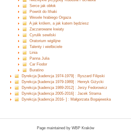
Serce jak obłok
Powrót do Ithaki
Wesele hrabiego Orgaza
A jak królem, a jak katem będziesz
Zaczarowane kwiaty
Cyrulik sewilski
Oratorium wigilijne
Talenty i wielbiciele
Linia
Panna Julia
Car Fiodor
Buratino
Dyrekcja [kadencja 1974-1979] : Ryszard Filipski
Dyrekcja [kadencja 1979-1989] : Henryk Giżycki
Dyrekcja [kadencja 1989-2012] : Jerzy Fedorowicz
Dyrekcja [kadencja 2005-2016] : Jacek Strama
Dyrekcja [kadencja 2016- ] : Małgorzata Bogajewska
Page maintained by WBP Kraków