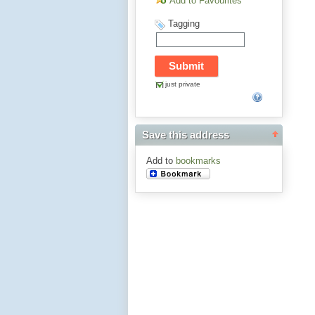
Add to Favourites
Tagging
just private
Save this address
Add to
bookmarks