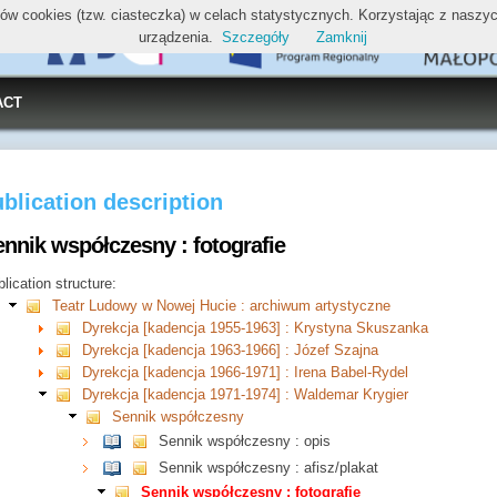
ików cookies (tzw. ciasteczka) w celach statystycznych. Korzystając z nasz
urządzenia.
Szczegóły
Zamknij
ACT
blication description
ennik współczesny : fotografie
lication structure:
Teatr Ludowy w Nowej Hucie : archiwum artystyczne
Dyrekcja [kadencja 1955-1963] : Krystyna Skuszanka
Dyrekcja [kadencja 1963-1966] : Józef Szajna
Dyrekcja [kadencja 1966-1971] : Irena Babel-Rydel
Dyrekcja [kadencja 1971-1974] : Waldemar Krygier
Sennik współczesny
Sennik współczesny : opis
Sennik współczesny : afisz/plakat
Sennik współczesny : fotografie