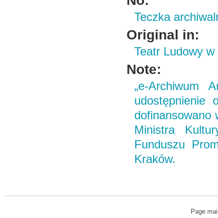
No:
Teczka archiwal
Original in:
Teatr Ludowy w
Note:
„e-Archiwum Ar
udostępnienie o
dofinansowano 
Ministra Kult
Funduszu Promo
Kraków.
Page mai