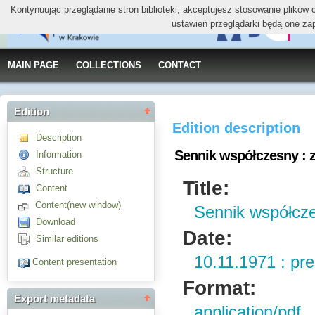
Kontynuując przeglądanie stron biblioteki, akceptujesz stosowanie plików
ustawień przeglądarki będą one za
MAIN PAGE
COLLECTIONS
CONTACT
Edition
Edition description
Description
Sennik współczesny : 
Information
Structure
Title:
Content
Content(new window)
Sennik współcze
Download
Date:
Similar editions
10.11.1971 : pr
Content presentation
Format:
Export metadata
application/pdf