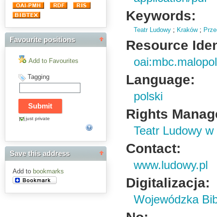
Keywords:
Teatr Ludowy
;
Kraków
;
Prze
Favourite positions
Resource Ident
oai:mbc.malopol
Add to Favourites
Language:
Tagging
polski
Rights Manag
just private
Teatr Ludowy w
Contact:
Save this address
www.ludowy.pl
Add to
bookmarks
Digitalizacja:
Wojewódzka Bibl