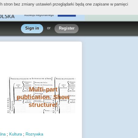
ych stron bez zmiany ustawień przeglądarki będą one zapisane w pamięci
Sign in
or
Register
Multi-part
publication. Show
structure!
lna
;
Kultura
;
Rozrywka