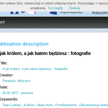
ików cookies (tzw. ciasteczka) w celach statystycznych. Korzystając z nasz
urządzenia.
Szczegóły
Zamknij
ACT
blication description
jak królem, a jak katem będziesz : fotografie
Title:
A jak królem, a jak katem będziesz : fotografie
Creator:
Plewiński, Wojciech
Date:
26.05.1973 : premiera
Keywords:
Teatr Ludowy
;
Kraków
;
Nowa Huta
;
Przedstawienia
;
Dokumentacja teatra