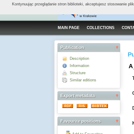
Kontynuując przeglądanie stron biblioteki, akceptujesz stosowanie pl
MAIN PAGE
COLLECTIONS
CONT
Publication
Pu
Description
A 
Information
Structure
Similar editions
Export metadata
Favourite positions