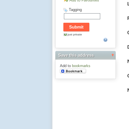
Add to Favourites
Tagging
just private
Save this address
Add to
bookmarks