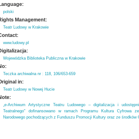
Language:
polski
Rights Management:
Teatr Ludowy w Krakowie
Contact:
www.ludowy.pl
Digitalizacja:
Wojewódzka Biblioteka Publiczna w Krakowie
No:
Teczka archiwalna nr : 118, 106/653-659
Original in:
Teatr Ludowy w Nowej Hucie
Note:
„e-Archiwum Artystyczne Teatru Ludowego – digitalizacja i udostępni
Teatralnego" dofinansowano w ramach Programu Kultura Cyfrowa ze 
Narodowego pochodzących z Funduszu Promocji Kultury oraz ze środków G