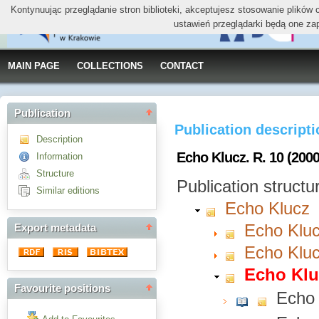
Kontynuując przeglądanie stron biblioteki, akceptujesz stosowanie plików
ustawień przeglądarki będą one za
MAIN PAGE
COLLECTIONS
CONTACT
Publication
Publication descript
Description
Echo Klucz. R. 10 (2000
Information
Structure
Publication structu
Similar editions
Echo Klucz
Echo Kluc
Export metadata
Echo Kluc
Echo Kluc
Favourite positions
Echo 