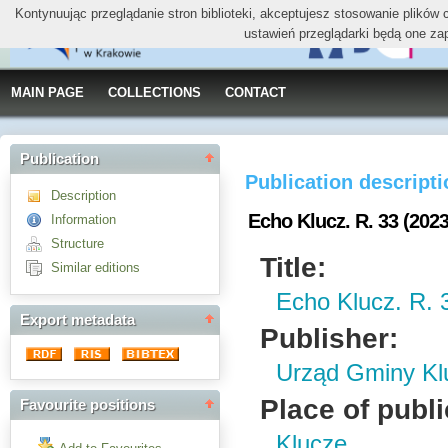
Kontynuując przeglądanie stron biblioteki, akceptujesz stosowanie plików
ustawień przeglądarki będą one za
MAIN PAGE
COLLECTIONS
CONTACT
Publication
Publication descript
Description
Echo Klucz. R. 33 (2023
Information
Structure
Title:
Similar editions
Echo Klucz. R. 
Export metadata
Publisher:
Urząd Gminy Kl
Place of publi
Favourite positions
Klucze