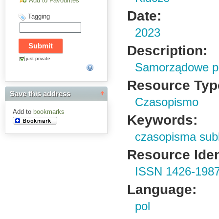
Add to Favourites
Date:
Tagging
2023
Description:
just private
Samorządowe pi
Resource Typ
Save this address
Czasopismo
Add to
bookmarks
Keywords:
czasopisma sub
Resource Ident
ISSN 1426-198
Language:
pol