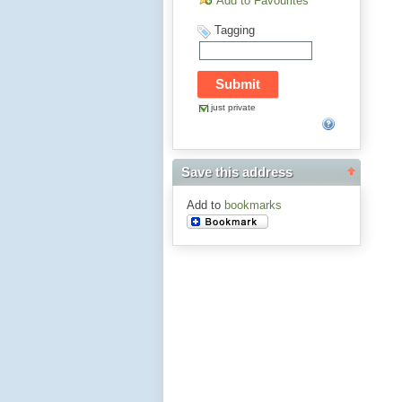
Add to Favourites
Tagging
just private
Save this address
Add to
bookmarks