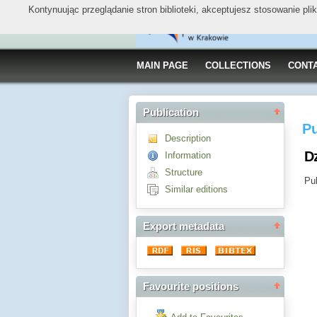
Kontynuując przeglądanie stron biblioteki, akceptujesz stosowanie pl
MAIN PAGE
COLLECTIONS
CONT
Publication
Pu
Description
Dz
Information
Structure
Pub
Similar editions
Export metadata
Favourite positions