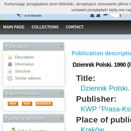
Kontynuując przeglądanie stron biblioteki, akceptujesz stosowanie plików
ustawień przeglądarki będą one za
MAIN PAGE
COLLECTIONS
CONTACT
Publication
Publication descript
Description
Dziennik Polski. 1990 (
Information
Structure
Title:
Similar editions
Dziennik Polski.
Export metadata
Publisher:
KWP "Prasa-Ks
Place of publi
Favourite positions
Kraków