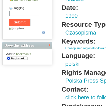
Add to Favourites
Date:
Tagging
1990
Resource Typ
just private
Czasopisma
Keywords:
Save this address
Czasopismo regionalno-lokal
Language:
Add to
bookmarks
polski
Rights Manag
Polska Press Sp
Contact:
click here to foll