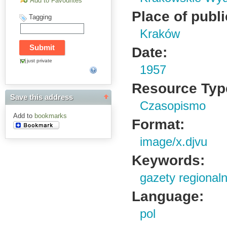
Add to Favourites
Place of publi
Tagging
Kraków
Date:
just private
1957
Resource Typ
Save this address
Czasopismo
Add to
bookmarks
Format:
image/x.djvu
Keywords:
gazety regional
Language:
pol