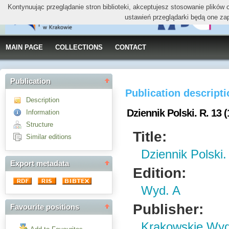
Kontynuując przeglądanie stron biblioteki, akceptujesz stosowanie plików
ustawień przeglądarki będą one za
MAIN PAGE
COLLECTIONS
CONTACT
Publication
Publication descript
Description
Dziennik Polski. R. 13 
Information
Structure
Title:
Similar editions
Dziennik Polski.
Export metadata
Edition:
Wyd. A
Publisher:
Favourite positions
Krakowskie Wy