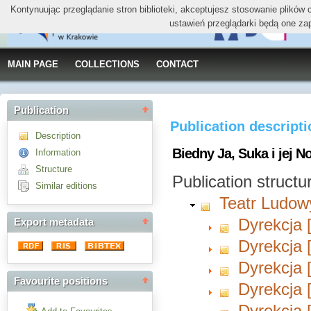
Kontynuując przeglądanie stron biblioteki, akceptujesz stosowanie plików
ustawień przeglądarki będą one za
MAIN PAGE
COLLECTIONS
CONTACT
Publication
Publication descript
Description
Biedny Ja, Suka i jej 
Information
Structure
Publication structu
Similar editions
Teatr Ludow
Dyrekcja 
Export metadata
Dyrekcja 
Dyrekcja 
Favourite positions
Dyrekcja 
Dyrekcja 