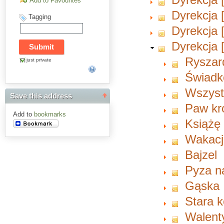
Add to Favourites
Dyrekcja 
Tagging
Dyrekcja 
Dyrekcja 
Ryszard
just private
Świadk
Wszyst
Save this address
Paw kr
Add to
bookmarks
Książę 
Wakacj
Bajzel
Pyza n
Gąska
Stara k
Walent