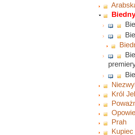
Arabsk
Biedny
Bie
Bie
Bied
Bie
premier
Bie
Niezwyk
Król Je
Poważny
Opowie
Prah
Kupiec