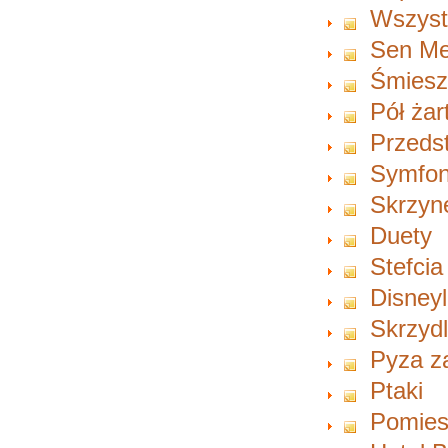
Wszyst
Sen M
Śmiesz
Pół żar
Przeds
Symfoni
Skrzyn
Duety
Stefci
Disney
Skrzyd
Pyza z
Ptaki
Pomies