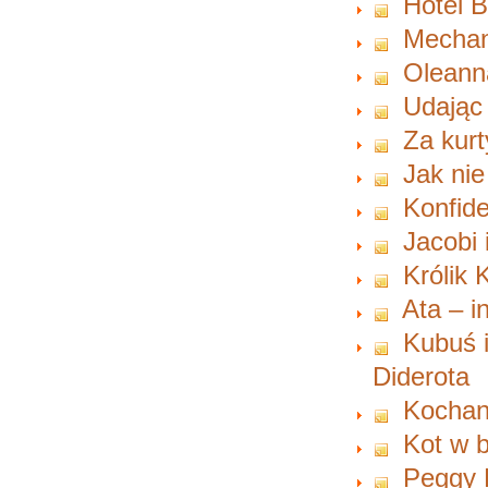
Hotel B
Mechan
Oleann
Udając 
Za kur
Jak nie
Konfide
Jacobi 
Królik K
Ata – i
Kubuś i
Diderota
Kochan
Kot w 
Peggy P