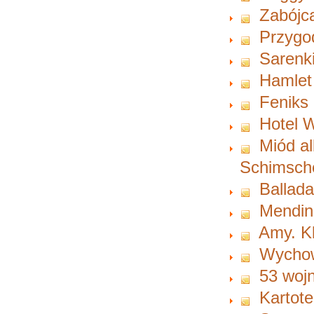
Zabójc
Przygo
Sarenk
Hamlet
Feniks 
Hotel 
Miód a
Schimsch
Ballad
Mendin
Amy. K
Wycho
53 woj
Kartot