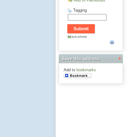
Add to Favourites
Tagging
just private
Save this address
Add to
bookmarks