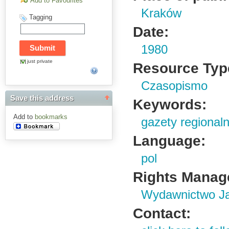
Add to Favourites
Kraków
Tagging
Date:
1980
just private
Resource Typ
Czasopismo
Save this address
Keywords:
Add to
bookmarks
gazety regional
Language:
pol
Rights Manag
Wydawnictwo Ja
Contact: