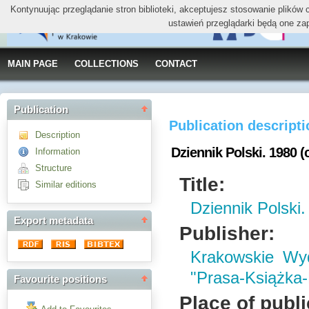
Kontynuując przeglądanie stron biblioteki, akceptujesz stosowanie plików
ustawień przeglądarki będą one za
MAIN PAGE
COLLECTIONS
CONTACT
Publication
Publication descript
Description
Dziennik Polski. 1980 (
Information
Structure
Title:
Similar editions
Dziennik Polski.
Export metadata
Publisher:
Krakowskie W
"Prasa-Książka
Favourite positions
Place of publi