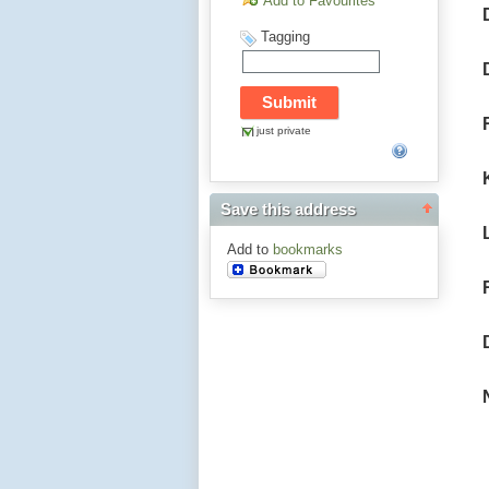
Add to Favourites
Tagging
just private
Save this address
Add to
bookmarks