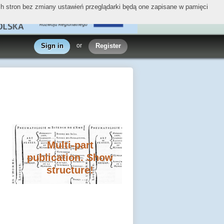
ych stron bez zmiany ustawień przeglądarki będą one zapisane w pamięci
Sign in
or
Register
Multi-part
publication. Show
structure!