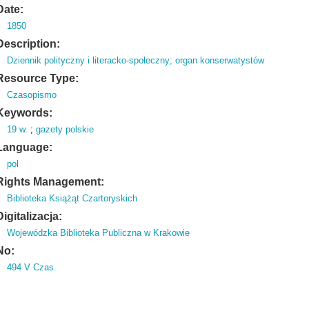
Date:
1850
Description:
Dziennik polityczny i literacko-społeczny; organ konserwatystów
Resource Type:
Czasopismo
Keywords:
19 w.
;
gazety polskie
Language:
pol
Rights Management:
Biblioteka Książąt Czartoryskich
Digitalizacja:
Wojewódzka Biblioteka Publiczna w Krakowie
No:
494 V Czas.