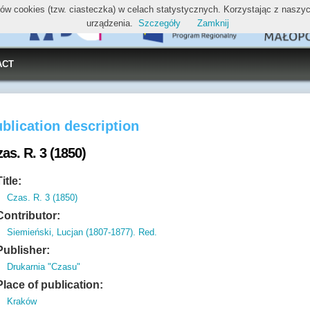
ików cookies (tzw. ciasteczka) w celach statystycznych. Korzystając z nasz
urządzenia.
Szczegóły
Zamknij
ACT
blication description
as. R. 3 (1850)
Title:
Czas. R. 3 (1850)
Contributor:
Siemieński, Lucjan (1807-1877). Red.
Publisher:
Drukarnia "Czasu"
Place of publication:
Kraków