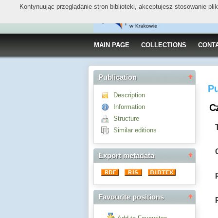
Kontynuując przeglądanie stron biblioteki, akceptujesz stosowanie pl
MAIN PAGE
COLLECTIONS
CONT
Publication
Pu
Description
Cz
Information
Structure
Similar editions
Export metadata
Favourite positions