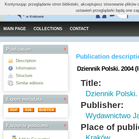
Kontynuując przeglądanie stron biblioteki, akceptujesz stosowanie plików
ustawień przeglądarki będą one za
MAIN PAGE
COLLECTIONS
CONTACT
Publication
Publication descript
Description
Dziennik Polski. 2004 (l
Information
Structure
Title:
Similar editions
Dziennik Polski.
Export metadata
Publisher:
Wydawnictwo Jag
Place of publi
Favourite positions
Kraków