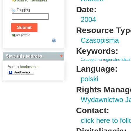
Add to Favourites
Date:
Tagging
2004
Resource Typ
just private
Czasopisma
Keywords:
Save this address
Czasopisma regionalno-lokal
Language:
Add to
bookmarks
polski
Rights Manag
Wydawnictwo Ja
Contact:
click here to foll